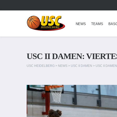
NEWS
TEAMS
BAS
USC II DAMEN: VIERT
USC HEIDELBERG
>
NEWS
>
USC II DAMEN
>
USC II DAME