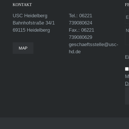
KONTAKT
F
USC Heidelberg
Tel.: 06221
Bahnhofstraße 34/1
739080624
69115 Heidelberg
Fax.: 06221
739080629
geschaeftsstelle@usc-
MAP
hd.de
E
M
D