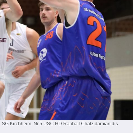
. SG Kirchheim. Nr.5 USC HD Raphail Chatzidamianidis