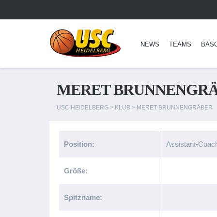
NEWS
TEAMS
BAS
MERET BRUNNENGR
USC HEIDELBERG
>
KLUB
>
MERET BRUNNENGRÄBER
Position:
Assistant-Coac
Größe:
Spitzname: