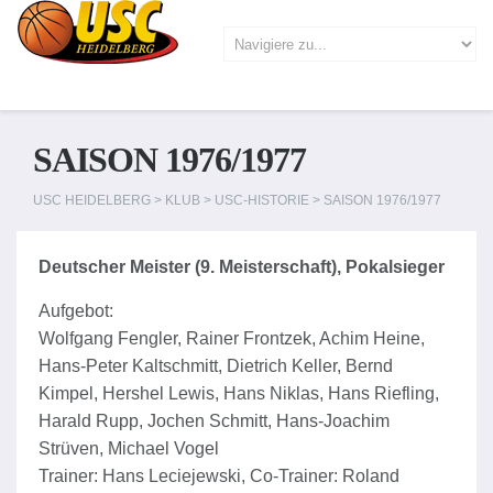
SAISON 1976/1977
USC HEIDELBERG
>
KLUB
>
USC-HISTORIE
>
SAISON 1976/1977
Deutscher Meister
(9. Meisterschaft),
Pokalsieger
Aufgebot:
Wolfgang Fengler, Rainer Frontzek, Achim Heine,
Hans-Peter Kaltschmitt, Dietrich Keller, Bernd
Kimpel, Hershel Lewis, Hans Niklas, Hans Riefling,
Harald Rupp, Jochen Schmitt, Hans-Joachim
Strüven, Michael Vogel
Trainer: Hans Leciejewski, Co-Trainer: Roland