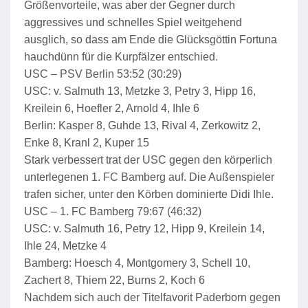
Größenvorteile, was aber der Gegner durch
aggressives und schnelles Spiel weitgehend
ausglich, so dass am Ende die Glücksgöttin Fortuna
hauchdünn für die Kurpfälzer entschied.
USC – PSV Berlin 53:52 (30:29)
USC: v. Salmuth 13, Metzke 3, Petry 3, Hipp 16,
Kreilein 6, Hoefler 2, Arnold 4, Ihle 6
Berlin: Kasper 8, Guhde 13, Rival 4, Zerkowitz 2,
Enke 8, Kranl 2, Kuper 15
Stark verbessert trat der USC gegen den körperlich
unterlegenen 1. FC Bamberg auf. Die Außenspieler
trafen sicher, unter den Körben dominierte Didi Ihle.
USC – 1. FC Bamberg 79:67 (46:32)
USC: v. Salmuth 16, Petry 12, Hipp 9, Kreilein 14,
Ihle 24, Metzke 4
Bamberg: Hoesch 4, Montgomery 3, Schell 10,
Zachert 8, Thiem 22, Burns 2, Koch 6
Nachdem sich auch der Titelfavorit Paderborn gegen