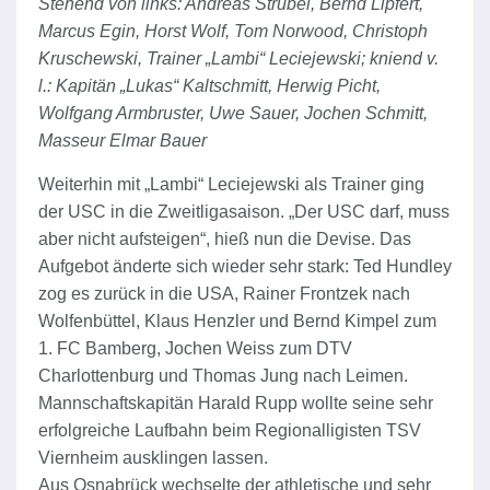
Stehend von links: Andreas Strubel, Bernd Lipfert,
Marcus Egin, Horst Wolf, Tom Norwood, Christoph
Kruschewski, Trainer „Lambi“ Leciejewski; kniend v.
l.: Kapitän „Lukas“ Kaltschmitt, Herwig Picht,
Wolfgang Armbruster, Uwe Sauer, Jochen Schmitt,
Masseur Elmar Bauer
Weiterhin mit „Lambi“ Leciejewski als Trainer ging
der USC in die Zweitligasaison. „Der USC darf, muss
aber nicht aufsteigen“, hieß nun die Devise. Das
Aufgebot änderte sich wieder sehr stark: Ted Hundley
zog es zurück in die USA, Rainer Frontzek nach
Wolfenbüttel, Klaus Henzler und Bernd Kimpel zum
1. FC Bamberg, Jochen Weiss zum DTV
Charlottenburg und Thomas Jung nach Leimen.
Mannschaftskapitän Harald Rupp wollte seine sehr
erfolgreiche Laufbahn beim Regionalligisten TSV
Viernheim ausklingen lassen.
Aus Osnabrück wechselte der athletische und sehr