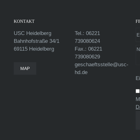
KONTAKT
F
USC Heidelberg
Tel.: 06221
Bahnhofstraße 34/1
739080624
69115 Heidelberg
Fax.: 06221
739080629
geschaeftsstelle@usc-
MAP
hd.de
E
M
D