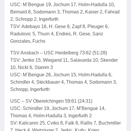
USC: M´Bengue 19, Jochum 17, Holm-Hadulla 10,
Bernard 8, Sodomann 3, Thomas 2, Kaiser 2, Fahrad
2, Schropp 2, Ingerfurth
TSV: Adebayo 16, H. Gese 8, Zapf 8, Pleuger 6,
Radulovic 5, Thurn 4, Endres, R. Gese, Sanz
Gonzales, Fuchs
TSV Ansbach – USC Heidelberg 73:62 (51:28)
TSV: Jenko 15, Wiegand 11, Salavarda 10, Skender
10, Nickl 6, Stamm 3
USC: M´Bengue 26, Jochum 15, Holm-Hadulla 6,
Schindler 4, Steckbauer 4, Thomas 4, Sodomann 3,
Schropp, Ingerfurth
USC – SV Oberelchingen 59:61 (24:31)
USC: Schindler 19, Jochum 17, M’Bengue 14,
Thomas 4, Holm-Hadulla 3, Ingerfurth 2
SV: Kalicanin 25, Cviko 8, Falk 8, Rallis 7, Buchmiller
7, Heck 4, Waitzinger 2, Jerkic, Kutlu, Krieg