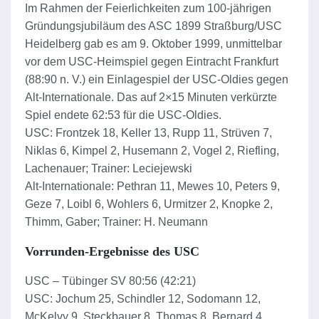
Im Rahmen der Feierlichkeiten zum 100-jährigen
Gründungsjubiläum des ASC 1899 Straßburg/USC
Heidelberg gab es am 9. Oktober 1999, unmittelbar
vor dem USC-Heimspiel gegen Eintracht Frankfurt
(88:90 n. V.) ein Einlagespiel der USC-Oldies gegen
Alt-Internationale. Das auf 2×15 Minuten verkürzte
Spiel endete 62:53 für die USC-Oldies.
USC: Frontzek 18, Keller 13, Rupp 11, Strüven 7,
Niklas 6, Kimpel 2, Husemann 2, Vogel 2, Riefling,
Lachenauer; Trainer: Leciejewski
Alt-Internationale: Pethran 11, Mewes 10, Peters 9,
Geze 7, Loibl 6, Wohlers 6, Urmitzer 2, Knopke 2,
Thimm, Gaber; Trainer: H. Neumann
Vorrunden-Ergebnisse des USC
USC – Tübinger SV 80:56 (42:21)
USC: Jochum 25, Schindler 12, Sodomann 12,
McKelvy 9, Steckbauer 8, Thomas 8, Bernard 4,