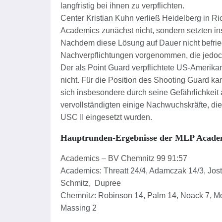
langfristig bei ihnen zu verpflichten.
Center Kristian Kuhn verließ Heidelberg in Ri
Academics zunächst nicht, sondern setzten in
Nachdem diese Lösung auf Dauer nicht befriedi
Nachverpflichtungen vorgenommen, die jedoch
Der als Point Guard verpflichtete US-Amerika
nicht. Für die Position des Shooting Guard 
sich insbesondere durch seine Gefährlichkeit
vervollständigten einige Nachwuchskräfte, di
USC II eingesetzt wurden.
Hauptrunden-Ergebnisse der MLP Academ
Academics – BV Chemnitz 99 91:57
Academics: Threatt 24/4, Adamczak 14/3, Jost 1
Schmitz, Dupree
Chemnitz: Robinson 14, Palm 14, Noack 7, Mons
Massing 2