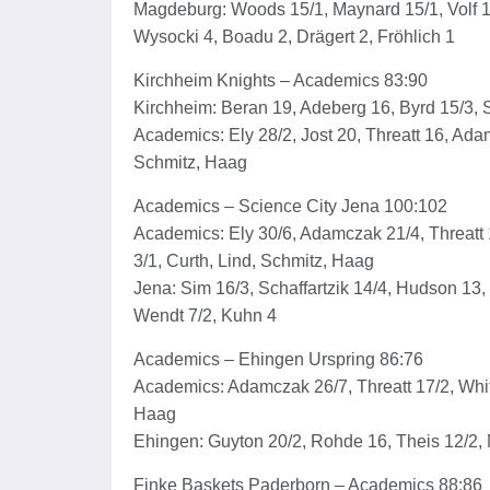
Magdeburg: Woods 15/1, Maynard 15/1, Volf 15
Wysocki 4, Boadu 2, Drägert 2, Fröhlich 1
Kirchheim Knights – Academics 83:90
Kirchheim: Beran 19, Adeberg 16, Byrd 15/3,
Academics: Ely 28/2, Jost 20, Threatt 16, Adam
Schmitz, Haag
Academics – Science City Jena 100:102
Academics: Ely 30/6, Adamczak 21/4, Threatt 1
3/1, Curth, Lind, Schmitz, Haag
Jena: Sim 16/3, Schaffartzik 14/4, Hudson 13
Wendt 7/2, Kuhn 4
Academics – Ehingen Urspring 86:76
Academics: Adamczak 26/7, Threatt 17/2, White
Haag
Ehingen: Guyton 20/2, Rohde 16, Theis 12/2, 
Finke Baskets Paderborn – Academics 88:86