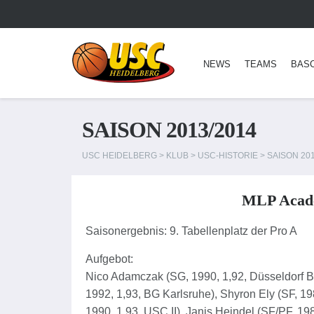
NEWS
TEAMS
BAS
SAISON 2013/2014
USC HEIDELBERG
>
KLUB
>
USC-HISTORIE
>
SAISON 201
MLP Acade
Saisonergebnis: 9. Tabellenplatz der Pro A
Aufgebot:
Nico Adamczak (SG, 1990, 1,92, Düsseldorf Bas
1992, 1,93, BG Karlsruhe), Shyron Ely (SF, 1
1990, 1,93, USC II), Janis Heindel (SF/PF, 198