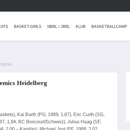
CATS
BASKET-GIRLS
NBBL / JBBL
KLUB
BASKETBALLCAMP
3/2014
mics Heidelberg
kets), Kai Barth (PG, 1989, 1,87), Eric Curth (SG,
987, 1,94, BC Boncourt/Schweiz), Julius Haag (SF,
4, 2,00 – Kapitän), Michael Jost (PF, 1988, 2,02,