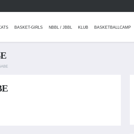
CATS
BASKET-GIRLS
NBBL / JBBL
KLUB
BASKETBALLCAMP
BE
GABE
BE