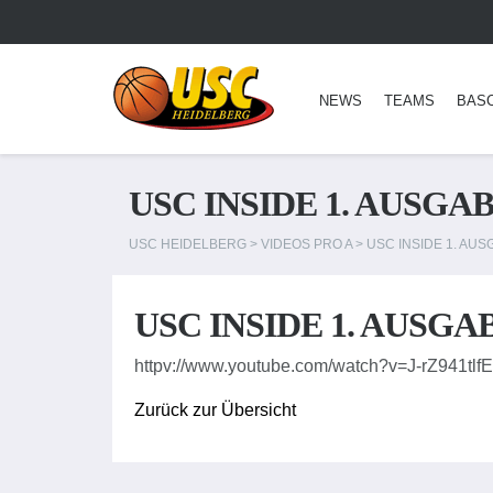
NEWS
TEAMS
BAS
USC INSIDE 1. AUSGA
USC HEIDELBERG
>
VIDEOS PRO A
>
USC INSIDE 1. AUS
USC INSIDE 1. AUSGA
httpv://www.youtube.com/watch?v=J-rZ941tlfE
Zurück zur Übersicht