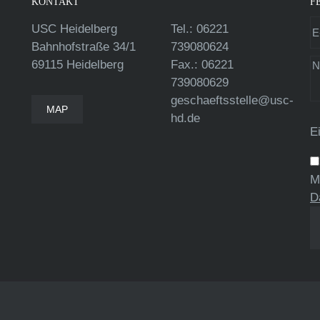
KONTAKT
F
USC Heidelberg
Tel.: 06221
Bahnhofstraße 34/1
739080624
69115 Heidelberg
Fax.: 06221
739080629
geschaeftsstelle@usc-
MAP
hd.de
E
M
D