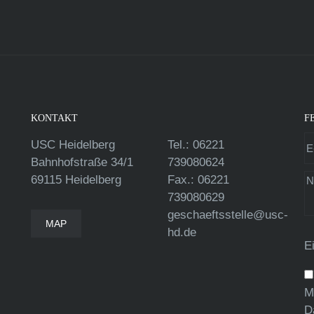
KONTAKT
F
USC Heidelberg
Tel.: 06221
Bahnhofstraße 34/1
739080624
69115 Heidelberg
Fax.: 06221
739080629
geschaeftsstelle@usc-
MAP
hd.de
E
M
D