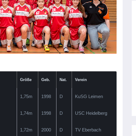
Größe
Geb.
Nat.
Verein
1,75m
1998
D
KuSG Leimen
1,74m
1998
D
USC Heidelberg
1,72m
2000
D
TV Eberbach