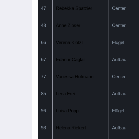
47
Rebekka Spatzier
Center
48
Anne Zipser
Center
66
Verena Klötzl
Flügel
67
Edanur Caglar
Aufbau
77
Vanessa Hofmann
Center
85
Lena Frei
Aufbau
96
Luisa Popp
Flügel
98
Helena Rickert
Aufbau