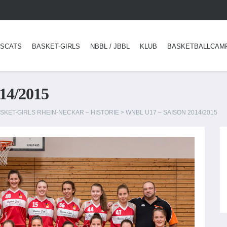
SCATS
BASKET-GIRLS
NBBL / JBBL
KLUB
BASKETBALLCAM
14/2015
SKET-GIRLS RHEIN-NECKAR – HISTORIE
>
WNBL U17 – SAISON 2014/2015