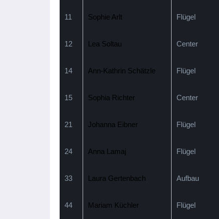
11
Sophie Arlt
Flügel
12
Lea Soltau
Center
14
Ann-Kathrin Schätzle
Flügel
15
Sophia Richter
Center
21
Johanna Eibner
Flügel
24
Anna Lamaj
Flügel
33
Laura Gertenbach
Aufbau
44
Mariam Küchler
Flügel