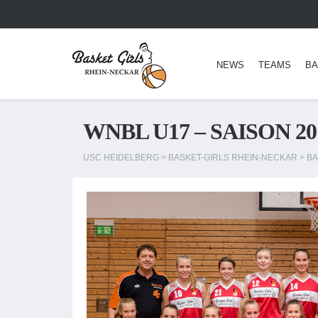
NEWS
TEAMS
BA
WNBL U17 – SAISON 20
USC HEIDELBERG
>
BASKET-GIRLS RHEIN-NECKAR
>
BA