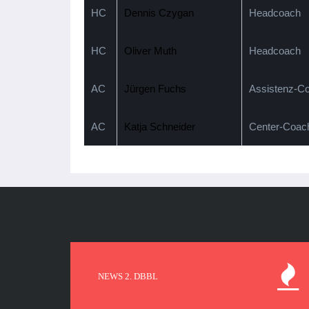
HC
Dennis Czygan
Headcoach
HC
Oliver Muth
Headcoach
AC
Jürgen Fuchs
Assistenz-C
AC
Katja Schneider
Center-Coac
NEWS 2. DBBL