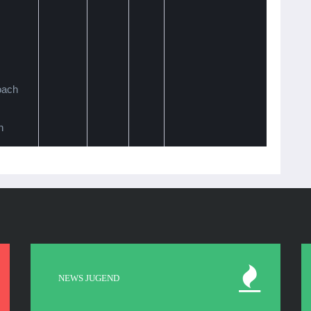
oach
h
NEWS JUGEND