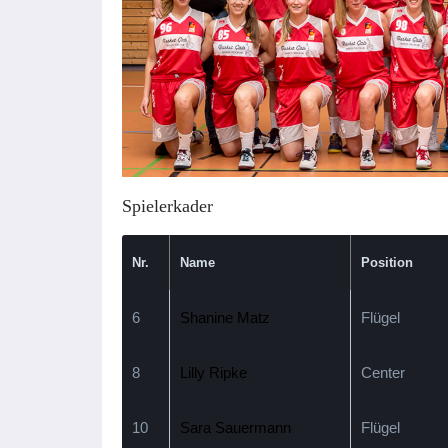
Spielerkader
Nr.
Name
Position
6
Shanine Matz
Flügel
8
Lilly Ripke
Center
10
Sara Sauermann
Flügel