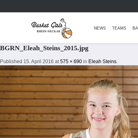
NEWS
TEAMS
BA
BGRN_Eleah_Steins_2015.jpg
Published
15. April 2016
at
575 × 690
in
Eleah Steins
.