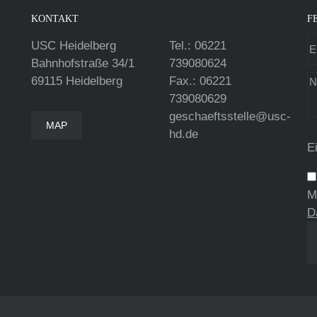
KONTAKT
F
USC Heidelberg
Tel.: 06221
Bahnhofstraße 34/1
739080624
69115 Heidelberg
Fax.: 06221
739080629
geschaeftsstelle@usc-
MAP
hd.de
E
M
D