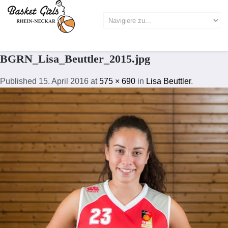
BGRN_Lisa_Beuttler_2015.jpg
Published
15. April 2016
at
575 × 690
in
Lisa Beuttler
.