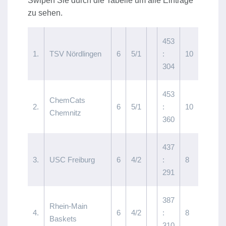
453
1.
TSV Nördlingen
6
5/1
:
10
304
453
ChemCats
2.
6
5/1
:
10
Chemnitz
360
437
3.
USC Freiburg
6
4/2
:
8
291
387
Rhein-Main
4.
6
4/2
:
8
Baskets
310