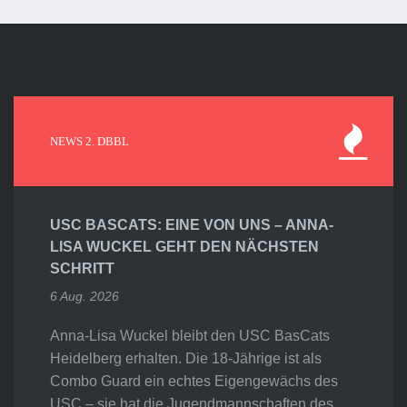
NEWS 2. DBBL
USC BASCATS: EINE VON UNS – ANNA-
LISA WUCKEL GEHT DEN NÄCHSTEN
SCHRITT
6 Aug. 2026
Anna-Lisa Wuckel bleibt den USC BasCats
Heidelberg erhalten. Die 18-Jährige ist als
Combo Guard ein echtes Eigengewächs des
USC – sie hat die Jugendmannschaften des