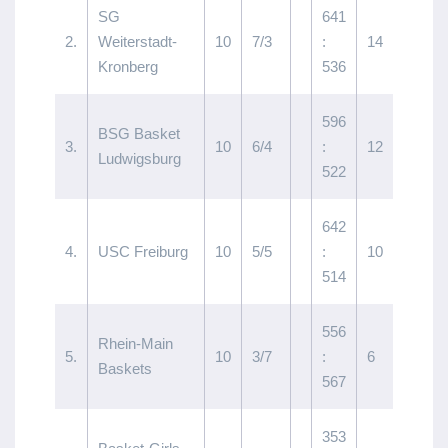
SG
641
2.
Weiterstadt-
10
7/3
:
14
Kronberg
536
596
BSG Basket
3.
10
6/4
:
12
Ludwigsburg
522
642
4.
USC Freiburg
10
5/5
:
10
514
556
Rhein-Main
5.
10
3/7
:
6
Baskets
567
353