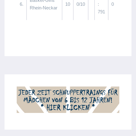
Basket-Girls
6.
10
0/10
:
0
Rhein-Neckar
791