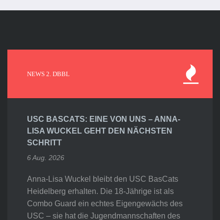
NEWS 2. DBBL
USC BASCATS: EINE VON UNS – ANNA-
LISA WUCKEL GEHT DEN NÄCHSTEN
SCHRITT
6 Aug. 2026
Anna-Lisa Wuckel bleibt den USC BasCats
Heidelberg erhalten. Die 18-Jährige ist als
Combo Guard ein echtes Eigengewächs des
USC – sie hat die Jugendmannschaften des