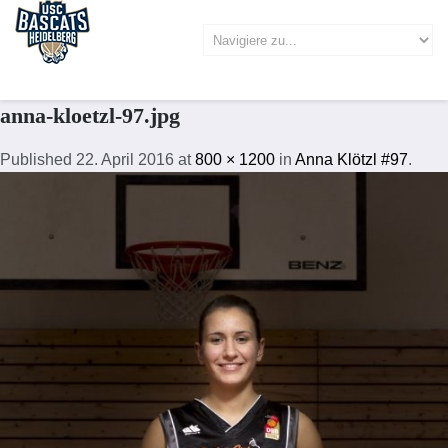
anna-kloetzl-97.jpg
Published
22. April 2016
at
800 × 1200
in
Anna Klötzl #97
.