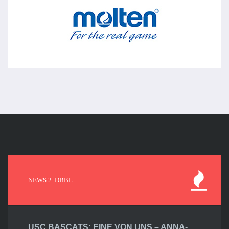
NEWS 2. DBBL
USC BASCATS: EINE VON UNS – ANNA-