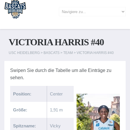
VICTORIA HARRIS #40
USC HEIDELBERG
>
BASCATS
>
TEAM
>
VICTORIA HARRIS #40
Position:
Center
Größe:
1,91 m
Spitzname:
Vicky