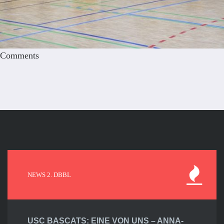
Comments
NEWS 2. DBBL
USC BASCATS: EINE VON UNS – ANNA-