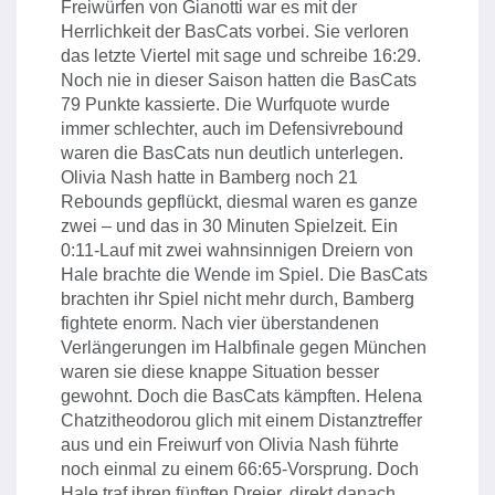
Freiwürfen von Gianotti war es mit der
Herrlichkeit der BasCats vorbei. Sie verloren
das letzte Viertel mit sage und schreibe 16:29.
Noch nie in dieser Saison hatten die BasCats
79 Punkte kassierte. Die Wurfquote wurde
immer schlechter, auch im Defensivrebound
waren die BasCats nun deutlich unterlegen.
Olivia Nash hatte in Bamberg noch 21
Rebounds gepflückt, diesmal waren es ganze
zwei – und das in 30 Minuten Spielzeit. Ein
0:11-Lauf mit zwei wahnsinnigen Dreiern von
Hale brachte die Wende im Spiel. Die BasCats
brachten ihr Spiel nicht mehr durch, Bamberg
fightete enorm. Nach vier überstandenen
Verlängerungen im Halbfinale gegen München
waren sie diese knappe Situation besser
gewohnt. Doch die BasCats kämpften. Helena
Chatzitheodorou glich mit einem Distanztreffer
aus und ein Freiwurf von Olivia Nash führte
noch einmal zu einem 66:65-Vorsprung. Doch
Hale traf ihren fünften Dreier, direkt danach