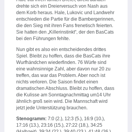
drehte sich ein Dreierversuch von Nash aus
dem Korb heraus. Hale, Lukovic und Landwehr
entschieden die Partie für die Bambergerinnen,
die den Sieg mit ihren Fans frenetisch feierten.
Sie hatten den „Killerinstinkt“, der den BasCats
bei den Führungen fehlte.
Nun gibt es also ein entscheidendes drittes
Spiel. Bleibt zu hoffen, dass die BasCats ihre
Wurfhändchen wiederfinden. 76 Würfe sind
eine wahnsinnige Zahl, aber davon nur 20 zu
treffen, das war das Problem. Aber noch ist
nichts verloren. Die Saison findet einen
dramatischen Abschluss. Bleibt zu hoffen, dass
die Kulisse am Sonntagnachmittag um14 Uhr
ähnlich groß sein wird. Die Mannschaft wird
jetzt jede Unterstützung brauchen.
Stenogramm:
7:0 (2.), 12:3 (5.), 16:9 (10.),
17:16 (13.), 23:16 (15.), 27:22 (18.), 34:25
(Halbzeit), 39:34 (22.), 39:40 (23.), 41:48 (26.),