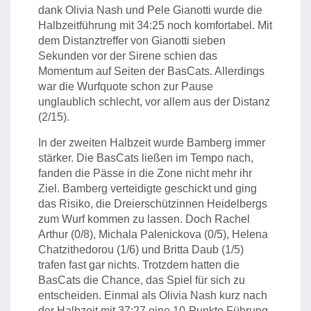
dank Olivia Nash und Pele Gianotti wurde die
Halbzeitführung mit 34:25 noch komfortabel. Mit
dem Distanztreffer von Gianotti sieben
Sekunden vor der Sirene schien das
Momentum auf Seiten der BasCats. Allerdings
war die Wurfquote schon zur Pause
unglaublich schlecht, vor allem aus der Distanz
(2/15).
In der zweiten Halbzeit wurde Bamberg immer
stärker. Die BasCats ließen im Tempo nach,
fanden die Pässe in die Zone nicht mehr ihr
Ziel. Bamberg verteidigte geschickt und ging
das Risiko, die Dreierschützinnen Heidelbergs
zum Wurf kommen zu lassen. Doch Rachel
Arthur (0/8), Michala Palenickova (0/5), Helena
Chatzithedorou (1/6) und Britta Daub (1/5)
trafen fast gar nichts. Trotzdem hatten die
BasCats die Chance, das Spiel für sich zu
entscheiden. Einmal als Olivia Nash kurz nach
der Halbzeit mit 37:27 eine 10-Punkte Führung