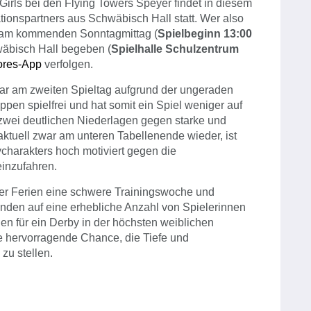
-Girls bei den Flying Towers Speyer findet in diesem
tionspartners aus Schwäbisch Hall statt. Wer also
h am kommenden Sonntagmittag (
Spielbeginn 13:00
wäbisch Hall begeben (
Spielhalle Schulzentrum
res-App
verfolgen.
r am zweiten Spieltag aufgrund der ungeraden
n spielfrei und hat somit ein Spiel weniger auf
 zwei deutlichen Niederlagen gegen starke und
aktuell zwar am unteren Tabellenende wieder, ist
ycharakters hoch motiviert gegen die
inzufahren.
 der Ferien eine schwere Trainingswoche und
en auf eine erhebliche Anzahl von Spielerinnen
en für ein Derby in der höchsten weiblichen
e hervorragende Chance, die Tiefe und
zu stellen.