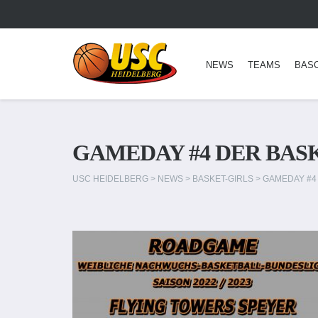
NEWS
TEAMS
BAS
GAMEDAY #4 DER BAS
USC HEIDELBERG
>
NEWS
>
BASKET-GIRLS
>
GAMEDAY #4