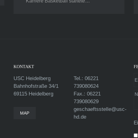
Karriere Basketball startete…
KONTAKT
F
USC Heidelberg
Tel.: 06221
Bahnhofstraße 34/1
739080624
69115 Heidelberg
Fax.: 06221
739080629
geschaeftsstelle@usc-
MAP
hd.de
E