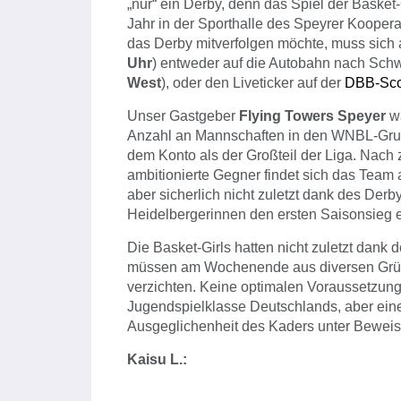
„nur“ ein Derby, denn das Spiel der Basket
Jahr in der Sporthalle des Speyrer Koopera
das Derby mitverfolgen möchte, muss sic
Uhr
) entweder auf die Autobahn nach Sch
West
), oder den Liveticker auf der
DBB-Sco
Unser Gastgeber
Flying Towers Speyer
wa
Anzahl an Mannschaften in den WNBL-Gruppe
dem Konto als der Großteil der Liga. Nach
ambitionierte Gegner findet sich das Team 
aber sicherlich nicht zuletzt dank des Derb
Heidelbergerinnen den ersten Saisonsieg e
Die Basket-Girls hatten nicht zuletzt dank
müssen am Wochenende aus diversen Gründ
verzichten. Keine optimalen Voraussetzung
Jugendspielklasse Deutschlands, aber ein
Ausgeglichenheit des Kaders unter Beweis 
Kaisu L.: