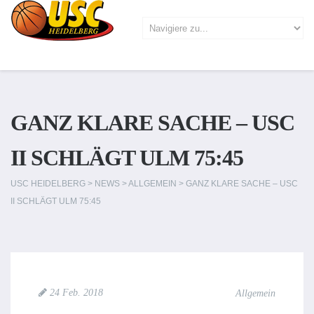
GANZ KLARE SACHE – USC
II SCHLÄGT ULM 75:45
USC HEIDELBERG
>
NEWS
>
ALLGEMEIN
>
GANZ KLARE SACHE – USC
II SCHLÄGT ULM 75:45
24 Feb. 2018
Allgemein