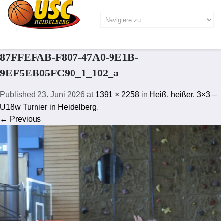
87FFEFAB-F807-47A0-9E1B-
9EF5EB05FC90_1_102_a
Published
23. Juni 2026
at
1391 × 2258
in
Heiß, heißer, 3×3 –
U18w Turnier in Heidelberg
.
← Previous