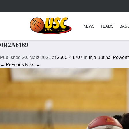
NEWS
TEAMS
BAS
0R2A6169
Published
20. März 2021
at
2560 × 1707
in
Inja Butina: Powerf
← Previous
Next →