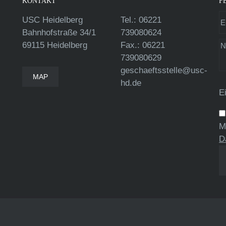
KONTAKT
F
USC Heidelberg
Tel.: 06221
Bahnhofstraße 34/1
739080624
69115 Heidelberg
Fax.: 06221
739080629
geschaeftsstelle@usc-
MAP
hd.de
E
M
D