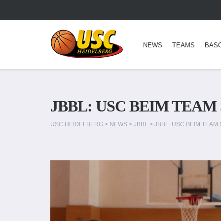
NEWS
TEAMS
BAS
JBBL: USC BEIM TEA
USC HEIDELBERG
>
NEWS
>
JBBL
>
JBBL: USC BEIM TEA