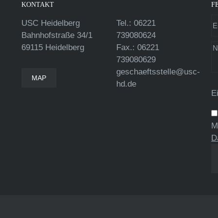
KONTAKT
F
USC Heidelberg
Tel.: 06221
Bahnhofstraße 34/1
739080624
69115 Heidelberg
Fax.: 06221
739080629
geschaeftsstelle@usc-
MAP
hd.de
E
M
D