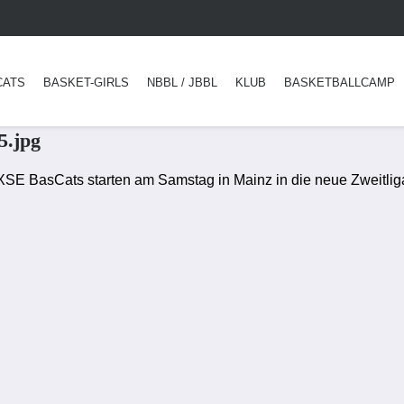
CATS
BASKET-GIRLS
NBBL / JBBL
KLUB
BASKETBALLCAMP
5.jpg
 AXSE BasCats starten am Samstag in Mainz in die neue Zweitli