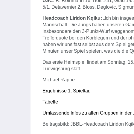
USC:
R. Rothmann 16, Holt 14/1, Grau 14/1,
5/1, Detavernier 2, Bloss, Deglovic, Sigmu
Headcoach Liridon Kqiku:
„Ich bin insges
Mannschaft. Die Jungs haben unseren Gam
insbesondere den 3-Punkt-Wurf weggenomme
Trefferquote bei den Korblegern und der 
haben wir uns fast selbst aus dem Spiel 
Minuten unser Spiel spielen, was die die Qu
Das erste Heimspiel findet am Sonntag, 1
Ludwigsburg statt.
Michael Rappe
Ergebnisse 1. Spieltag
Tabelle
Umfassende Infos zu allen Gruppen in der 
Beitragsbild: JBBL-Headcoach Liridon Kqi