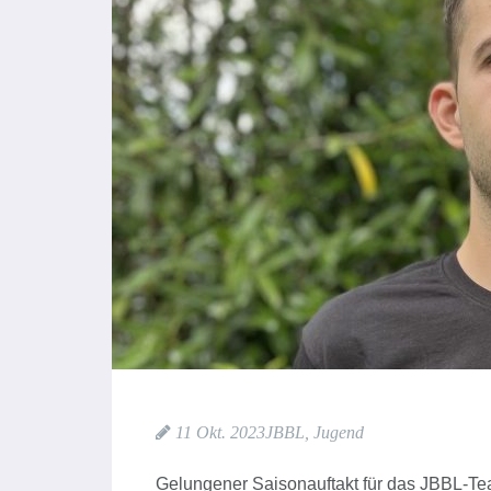
11 Okt. 2023
JBBL
,
Jugend
Gelungener Saisonauftakt für das JBBL-T