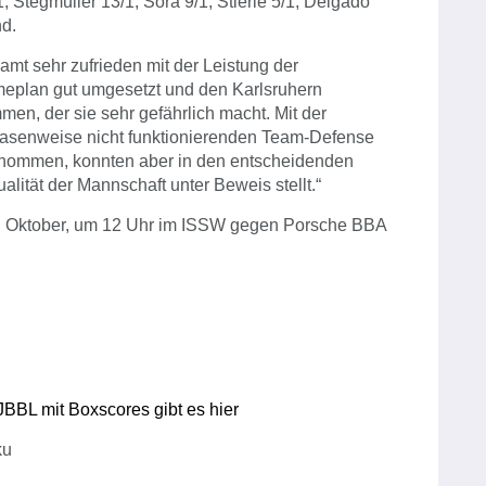
 Stegmüller 13/1, Sora 9/1, Stierle 5/1, Delgado
nd.
amt sehr zufrieden mit der Leistung der
eplan gut umgesetzt und den Karlsruhern
n, der sie sehr gefährlich macht. Mit der
phasenweise nicht funktionierenden Team-Defense
genommen, konnten aber in den entscheidenden
alität der Mannschaft unter Beweis stellt.“
5. Oktober, um 12 Uhr im ISSW gegen Porsche BBA
JBBL mit Boxscores gibt es hier
ku