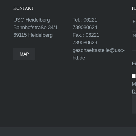
KONTAKT
F
USC Heidelberg
Tel.: 06221
Bahnhofstraße 34/1
739080624
69115 Heidelberg
Fax.: 06221
739080629
geschaeftsstelle@usc-
MAP
hd.de
E
M
D