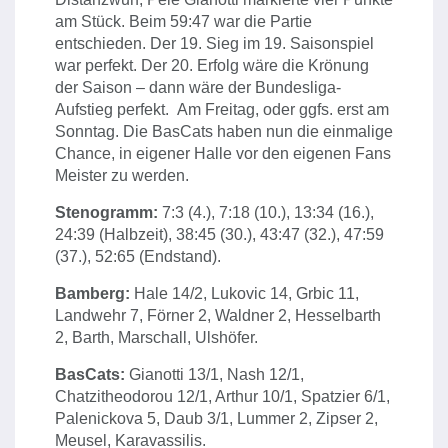
am Stück. Beim 59:47 war die Partie
entschieden. Der 19. Sieg im 19. Saisonspiel
war perfekt. Der 20. Erfolg wäre die Krönung
der Saison – dann wäre der Bundesliga-
Aufstieg perfekt. Am Freitag, oder ggfs. erst am
Sonntag. Die BasCats haben nun die einmalige
Chance, in eigener Halle vor den eigenen Fans
Meister zu werden.
Stenogramm:
7:3 (4.), 7:18 (10.), 13:34 (16.),
24:39 (Halbzeit), 38:45 (30.), 43:47 (32.), 47:59
(37.), 52:65 (Endstand).
Bamberg:
Hale 14/2, Lukovic 14, Grbic 11,
Landwehr 7, Förner 2, Waldner 2, Hesselbarth
2, Barth, Marschall, Ulshöfer.
BasCats:
Gianotti 13/1, Nash 12/1,
Chatzitheodorou 12/1, Arthur 10/1, Spatzier 6/1,
Palenickova 5, Daub 3/1, Lummer 2, Zipser 2,
Meusel, Karavassilis.