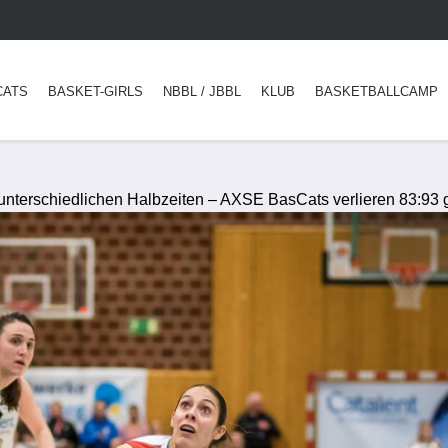
CATS
BASKET-GIRLS
NBBL / JBBL
KLUB
BASKETBALLCAMP
 unterschiedlichen Halbzeiten – AXSE BasCats verlieren 83:93