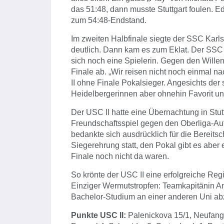
das 51:48, dann musste Stuttgart foulen. E
zum 54:48-Endstand.
Im zweiten Halbfinale siegte der SSC Ka
deutlich. Dann kam es zum Eklat. Der SSC w
sich noch eine Spielerin. Gegen den Willen 
Finale ab. „Wir reisen nicht noch einmal na
II ohne Finale Pokalsieger. Angesichts der 
Heidelbergerinnen aber ohnehin Favorit u
Der USC II hatte eine Übernachtung in Stut
Freundschaftsspiel gegen den Oberliga-Auf
bedankte sich ausdrücklich für die Bereits
Siegerehrung statt, den Pokal gibt es aber
Finale noch nicht da waren.
So krönte der USC II eine erfolgreiche R
Einziger Wermutstropfen: Teamkapitänin An
Bachelor-Studium an einer anderen Uni ab
Punkte USC II:
Palenickova 15/1, Neufang 