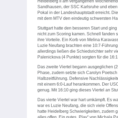
Heidelberg II am vergangenen Wochenende i
Sandhausen, der SSC Karlsruhe und eben 
Pokal in der Landeshauptstadt erreicht. Di
mit dem MTV den eindeutig schwersten Hal
Stuttgart hatte den besseren Start und ging
nicht zum Scoring kamen. Schnell fanden si
ihre Vorteile. Ein Korb von Melina Karavas
Luzie Neufang brachten eine 10:7-Führung
allerdings ließen die Schiedsrichter sehr 
Palenickova (4 Punkte) sorgten für die 16:
Das zweite Viertel begann ausgeglichen (20
Phase, zudem setzte sich Carolyn Poetsch s
Halbzeitführung. Defensive Nachlässigkeite
mit einem 6:0-Lauf herankommen. Der USC II
genug. Mit 16:10 ging dieses Viertel an Stut
Das vierte Viertel war hart umkämpft. Es wa
war es Luzie Neufang, die sich viele Offens
hatte Heidelberg Schwierigkeiten, zudem ga
alles offen. Ein gutes „Play“ von Michala 