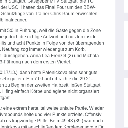
n Stuttgart. Gastgeber MTV Stuttgart, die TG
der USC II hatten das Final Four um den BBW-
e Schützlinge von Trainer Chris Baum erwischten
bfinalgegner.
 mit 5:0 in Führung, weil die Gäste gegen die Zone
e jedoch die richtige Antwort und nutzten inside
silis und acht Punkte in Folge von der überragenden
. Neufang zog immer wieder gut zum Korb,
viel durchgehen. Anna Lea Frenzel (2) und Michala
13-Führung nach dem ersten Viertel.
:17/13.), dann hatte Palenickova eine sehr gute
ehr gut ein. Ein 7:0-Lauf erbrachte die 29:21-
n zu Beginn der zweiten Halbzeit ließen Stuttgart
 fing einfach Körbe und agierte nicht organsiert
tgart.
r eine extrem harte, teilweise unfaire Partie. Wieder
ivrebounds holte und vier Punkte erzielte. Offensiv
b es fragwürdige Pfiffe. Beim 49:48 (39.) war noch
Palenickova mit anschließendem Korbleger sorgte für