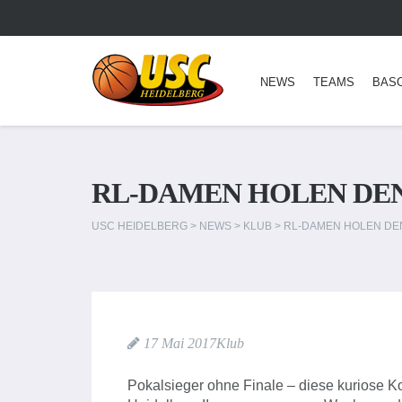
NEWS
TEAMS
BAS
RL-DAMEN HOLEN DEN
USC HEIDELBERG
>
NEWS
>
KLUB
>
RL-DAMEN HOLEN DEN
17 Mai 2017
Klub
Pokalsieger ohne Finale – diese kuriose 