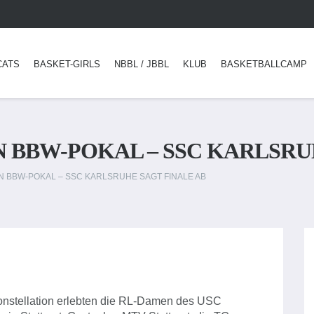
CATS
BASKET-GIRLS
NBBL / JBBL
KLUB
BASKETBALLCAMP
 BBW-POKAL – SSC KARLSRU
 BBW-POKAL – SSC KARLSRUHE SAGT FINALE AB
Konstellation erlebten die RL-Damen des USC