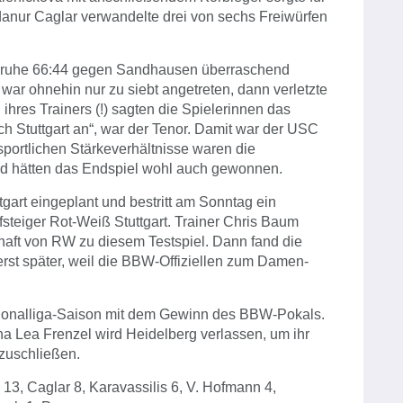
danur Caglar verwandelte drei von sechs Freiwürfen
rlsruhe 66:44 gegen Sandhausen überraschend
ar ohnehin nur zu siebt angetreten, dann verletzte
ihres Trainers (!) sagten die Spielerinnen das
ch Stuttgart an“, war der Tenor. Damit war der USC
sportlichen Stärkeverhältnisse waren die
nd hätten das Endspiel wohl auch gewonnen.
tgart eingeplant und bestritt am Sonntag ein
steiger Rot-Weiß Stuttgart. Trainer Chris Baum
chaft von RW zu diesem Testspiel. Dann fand die
 erst später, weil die BBW-Offiziellen zum Damen-
egionalliga-Saison mit dem Gewinn des BBW-Pokals.
a Lea Frenzel wird Heidelberg verlassen, um ihr
zuschließen.
13, Caglar 8, Karavassilis 6, V. Hofmann 4,