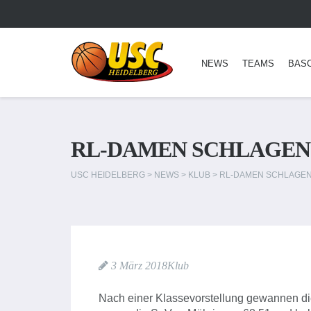
NEWS
TEAMS
BAS
RL-DAMEN SCHLAGEN
USC HEIDELBERG
>
NEWS
>
KLUB
>
RL-DAMEN SCHLAGEN
3 März 2018
Klub
Nach einer Klassevorstellung gewannen d