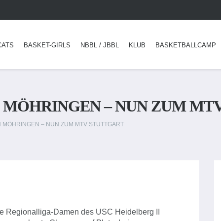
CATS
BASKET-GIRLS
NBBL / JBBL
KLUB
BASKETBALLCAMP
 MÖHRINGEN – NUN ZUM MT
 MÖHRINGEN – NUN ZUM MTV STUTTGART
ie Regionalliga-Damen des USC Heidelberg II