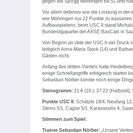
gegen die SpVgg Möhringen 68:51 und habe
Vor allem defensiv war die Leistung in der
wie Möhringen nur 22 Punkte zu kassieren,
Aufbauspielerin, beim USC II stand Michal
Bundesligapartie der AXSE BasCats in Saar
Von Beginn an übte der USC II viel Druck 
lediglich Anna-Maria Stock (14) und Barbara
Gästen nicht.
Anfang des dritten Viertels hatte Heidelber
einige Schnellangriffe erfolgreich starten ko
Sebastian Nörber konnte noch einige Dinge
Stenogramm:
21:6 (10.), 37:22 (Halbzeit),
Punkte USC II:
Schätzle 18/4, Neufang 12,
Steins 5/1, Caglar 5/1, Karavassilis 4, Sa
Stimmen zum Spiel:
Trainer Sebastian Nörber:
„Unsere Verteid