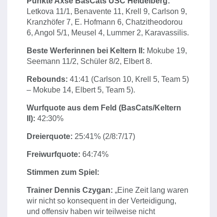
Punkte Axse BasCats USC Heidelberg:
Letkova 11/1, Benavente 11, Krell 9, Carlson 9,
Kranzhöfer 7, E. Hofmann 6, Chatzitheodorou
6, Angol 5/1, Meusel 4, Lummer 2, Karavassilis.
Beste Werferinnen bei Keltern II:
Mokube 19,
Seemann 11/2, Schüler 8/2, Elbert 8.
Rebounds:
41:41 (Carlson 10, Krell 5, Team 5)
– Mokube 14, Elbert 5, Team 5).
Wurfquote aus dem Feld (BasCats/Keltern
II):
42:30%
Dreierquote:
25:41% (2/8:7/17)
Freiwurfquote:
64:74%
Stimmen zum Spiel:
Trainer Dennis Czygan:
„Eine Zeit lang waren
wir nicht so konsequent in der Verteidigung,
und offensiv haben wir teilweise nicht