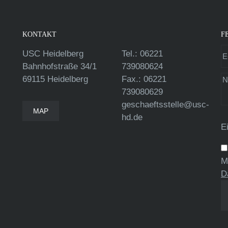
KONTAKT
F
USC Heidelberg
Tel.: 06221
Bahnhofstraße 34/1
739080624
69115 Heidelberg
Fax.: 06221
739080629
geschaeftsstelle@usc-
MAP
hd.de
E
M
D