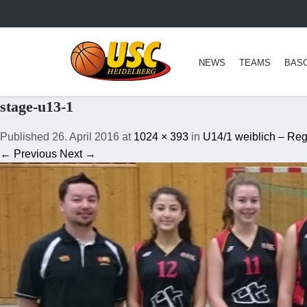
NEWS
TEAMS
BAS
stage-u13-1
Published
26. April 2016
at
1024 × 393
in
U14/1 weiblich – Reg
← Previous
Next →