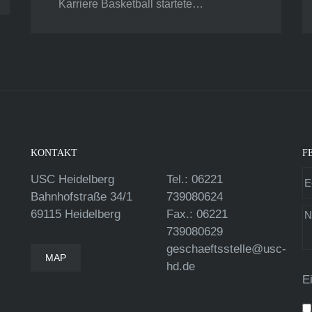
Karriere Basketball startete…
KONTAKT
F
USC Heidelberg
Tel.: 06221
Bahnhofstraße 34/1
739080624
69115 Heidelberg
Fax.: 06221
739080629
geschaeftsstelle@usc-
MAP
hd.de
E