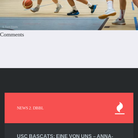
Comments
NEWS 2. DBBL
USC BASCATS: EINE VON UNS – ANNA-