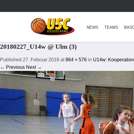
NEWS
TEAMS
BAS
20180227_U14w @ Ulm (3)
Published
27. Februar 2018
at
864 × 576
in
U14w: Kooperations
← Previous
Next →