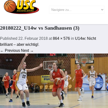
20180222_U14w vs Sandhausen (3)
Published
22. Februar 2018
at
864 × 576
in
U14w: Nicht
brilliant – aber wichtig!
.
← Previous
Next →