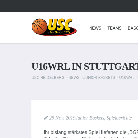
NEWS
TEAMS
BAS
U16WRL IN STUTTGAR
USC HEIDELBERG
>
NEWS
>
JUNIOR BASKETS
>
U16WRL I
25 Nov. 2019
Junior Baskets
,
Spielberichte
Ihr bislang stärkstes Spiel lieferten die