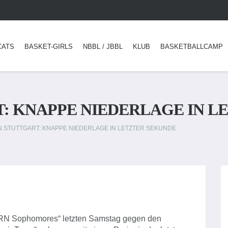
CATS
BASKET-GIRLS
NBBL / JBBL
KLUB
BASKETBALLCAMP
T: KNAPPE NIEDERLAGE IN L
N STUTTGART: KNAPPE NIEDERLAGE IN LETZTER SEKUNDE
 „BGRN Sophomores“ letzten Samstag gegen den