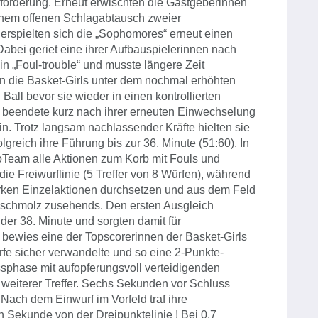
forderung. Erneut erwischten die Gastgeberinnen
 einem offenen Schlagabtausch zweier
erspielten sich die „Sophomores“ erneut einen
Dabei geriet eine ihrer Aufbauspielerinnen nach
n „Foul-trouble“ und musste längere Zeit
ren die Basket-Girls unter dem nochmal erhöhten
all bevor sie wieder in einen kontrollierten
e beendete kurz nach ihrer erneuten Einwechselung
in. Trotz langsam nachlassender Kräfte hielten sie
lgreich ihre Führung bis zur 36. Minute (51:60). In
oTeam alle Aktionen zum Korb mit Fouls und
die Freiwurflinie (5 Treffer von 8 Würfen), während
arken Einzelaktionen durchsetzen und aus dem Feld
 schmolz zusehends. Den ersten Ausgleich
 der 38. Minute und sorgten damit für
bewies eine der Topscorerinnen der Basket-Girls
ürfe sicher verwandelte und so eine 2-Punkte-
ssphase mit aufopferungsvoll verteidigenden
weiterer Treffer. Sechs Sekunden vor Schluss
 Nach dem Einwurf im Vorfeld traf ihre
ten Sekunde von der Dreipunktelinie ! Bei 0,7