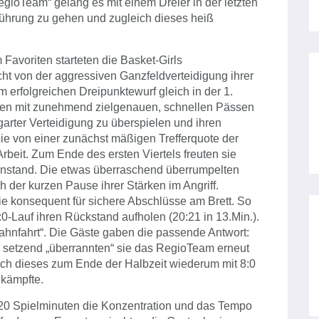
egioTeam“ gelang es mit einem Dreier in der letzten
 Führung zu gehen und zugleich dieses heiß
Favoriten starteten die Basket-Girls
cht von der aggressiven Ganzfeldverteidigung ihrer
erfolgreichen Dreipunktewurf gleich in der 1.
nen mit zunehmend zielgenauen, schnellen Pässen
rter Verteidigung zu überspielen und ihren
ie von einer zunächst mäßigen Trefferquote der
beit. Zum Ende des ersten Viertels freuten sie
enstand. Die etwas überraschend überrumpelten
h der kurzen Pause ihrer Stärken im Angriff.
ie konsequent für sichere Abschlüsse am Brett. So
0-Lauf ihren Rückstand aufholen (20:21 in 13.Min.).
bahnfahrt“. Die Gäste gaben die passende Antwort:
e setzend „überrannten“ sie das RegioTeam erneut
 sich dieses zum Ende der Halbzeit wiederum mit 8:0
nkämpfte.
re 20 Spielminuten die Konzentration und das Tempo