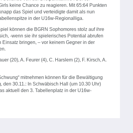
Girls keine Chance zu reagieren. Mit 65:64 Punkten
app das Spiel und verteidigte damit als nun
bellenspitze in der U16w-Regionalliga.
piel können die BGRN Sophomores stolz auf ihre
sich, -wenn sie ihr spielerisches Potential abrufen
Einsatz bringen, – vor keinem Gegner in der
en.
hauer (20), A. Feurer (4), C. Harslem (2), F. Kirsch, A.
 „Schwung“ mitnehmen können für die Bewältigung
 den 30.11.: In Schwäbisch Hall (um 10.30 Uhr)
das aktuell den 3. Tabellenplatz in der U16w-