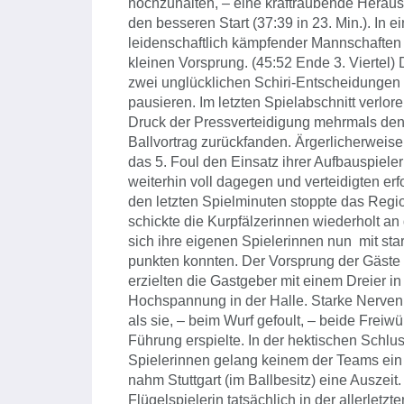
hochzuhalten, – eine kraftraubende Heraus
den besseren Start (37:39 in 23. Min.). In
leidenschaftlich kämpfender Mannschaften 
kleinen Vorsprung. (45:52 Ende 3. Viertel) 
zwei unglücklichen Schiri-Entscheidungen i
pausieren. Im letzten Spielabschnitt verlo
Druck der Pressverteidigung mehrmals den B
Ballvortrag zurückfanden. Ärgerlicherweis
das 5. Foul den Einsatz ihrer Aufbauspieler
weiterhin voll dagegen und verteidigten erfo
den letzten Spielminuten stoppte das Regi
schickte die Kurpfälzerinnen wiederholt an 
sich ihre eigenen Spielerinnen nun mit st
punkten konnten. Der Vorsprung der Gäste
erzielten die Gastgeber mit einem Dreier in
Hochspannung in der Halle. Starke Nerven 
als sie, – beim Wurf gefoult, – beide Freiw
Führung erspielte. In der hektischen Schlu
Spielerinnen gelang keinem der Teams ein 
nahm Stuttgart (im Ballbesitz) eine Auszeit.
Flügelspielerin tatsächlich in der allerletz