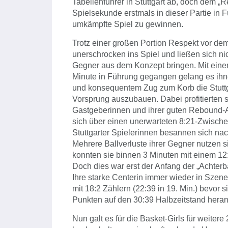
Tabellenführer in Stuttgart ab, doch dem „R
Spielsekunde erstmals in dieser Partie in
umkämpfte Spiel zu gewinnen.
Trotz einer großen Portion Respekt vor dem 
unerschrocken ins Spiel und ließen sich ni
Gegner aus dem Konzept bringen. Mit einem 
Minute in Führung gegangen gelang es ih
und konsequentem Zug zum Korb die Stuttga
Vorsprung auszubauen. Dabei profitierten s
Gastgeberinnen und ihrer guten Rebound-Ar
sich über einen unerwarteten 8:21-Zwisch
Stuttgarter Spielerinnen besannen sich nac
Mehrere Ballverluste ihrer Gegner nutzen s
konnten sie binnen 3 Minuten mit einem 12:
Doch dies war erst der Anfang der „Achter
Ihre starke Centerin immer wieder in Szen
mit 18:2 Zählern (22:39 in 19. Min.) bevor
Punkten auf den 30:39 Halbzeitstand hera
Nun galt es für die Basket-Girls für weite