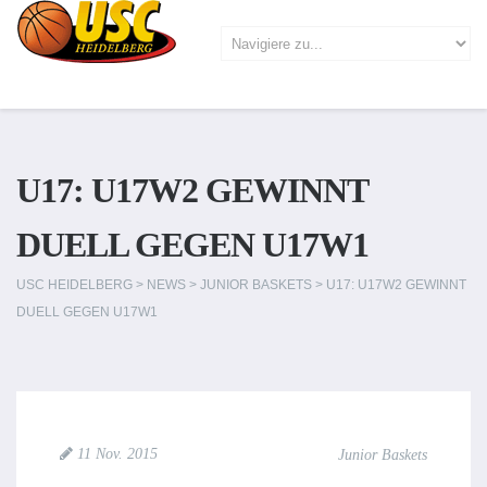
U17: U17W2 GEWINNT
DUELL GEGEN U17W1
USC HEIDELBERG
>
NEWS
>
JUNIOR BASKETS
>
U17: U17W2 GEWINNT
DUELL GEGEN U17W1
11 Nov. 2015
Junior Baskets