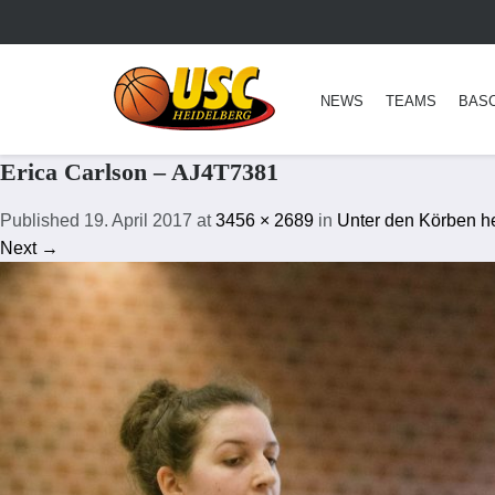
NEWS
TEAMS
BAS
Erica Carlson – AJ4T7381
Published
19. April 2017
at
3456 × 2689
in
Unter den Körben he
Next →