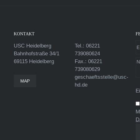
KONTAKT
F
USC Heidelberg
Tel.: 06221
Bahnhofstraße 34/1
739080624
69115 Heidelberg
Fax.: 06221
739080629
geschaeftsstelle@usc-
MAP
hd.de
E
M
D