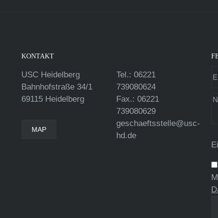
KONTAKT
F
USC Heidelberg
Tel.: 06221
Bahnhofstraße 34/1
739080624
69115 Heidelberg
Fax.: 06221
739080629
geschaeftsstelle@usc-
MAP
hd.de
E
M
D