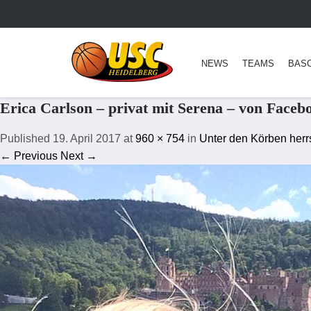
NEWS
TEAMS
BAS
Erica Carlson – privat mit Serena – von Faceb
Published
19. April 2017
at
960 × 754
in
Unter den Körben herrs
← Previous
Next →