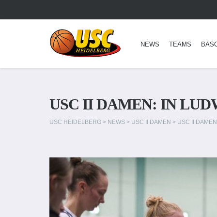
NEWS
TEAMS
BAS
USC II DAMEN: IN L
USC HEIDELBERG
>
NEWS
>
USC II DAMEN
>
USC II DAME