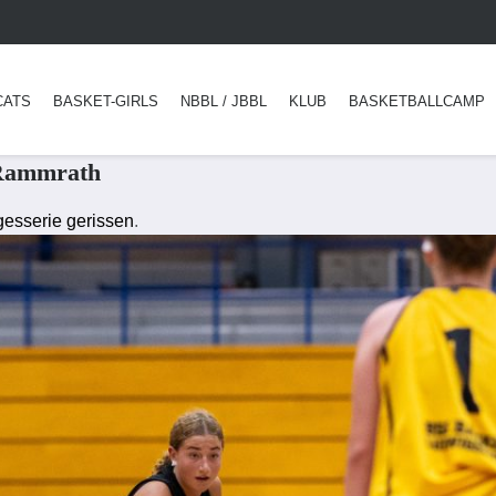
CATS
BASKET-GIRLS
NBBL / JBBL
KLUB
BASKETBALLCAMP
 Rammrath
esserie gerissen
.