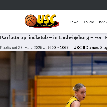
NEWS
TEAMS
BAS
Karlotta Sprinckstub – in Ludwigsburg – von
Published
28. März 2025
at
1600 × 1067
in
USC II Damen: Sieg