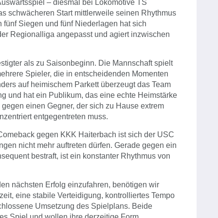
Auswärtsspiel – diesmal bei Lokomotive TS
s schwächeren Start mittlerweile seinen Rhythmus
n fünf Siegen und fünf Niederlagen hat sich
er Regionalliga angepasst und agiert inzwischen
festigter als zu Saisonbeginn. Die Mannschaft spielt
 mehrere Spieler, die in entscheidenden Momenten
ers auf heimischem Parkett überzeugt das Team
gung und hat ein Publikum, das eine echte Heimstärke
ll gegen einen Gegner, der sich zu Hause extrem
zentriert entgegentreten muss.
Comeback gegen KKK Haiterbach ist sich der USC
gen nicht mehr auftreten dürfen. Gerade gegen ein
equent bestraft, ist ein konstanter Rhythmus von
en nächsten Erfolg einzufahren, benötigen wir
eit, eine stabile Verteidigung, kontrolliertes Tempo
eschlossene Umsetzung des Spielplans. Beide
es Spiel und wollen ihre derzeitige Form