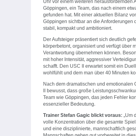
Uhr vor einem weiteren herausfordernden 
Göppingen, ein Team, das nach einem etwa
gefunden hat. Mit einer aktuellen Bilanz vo
Göppingen sichtbar an die Anforderungen d
stabil, kompakt und ambitioniert.
Der Aufsteiger präsentiert sich deutlich ge
körperbetont, organisiert und verfügt über
Verantwortung übernehmen können. Besond
mit hoher Intensität, aggressiver Verteidi
schafft. Den USC II erwartet somit ein Due
wohlfühlt und dem man über 40 Minuten kon
Nach dem dramatischen und emotionalen 
II bewusst, dass große Leistungsschwankun
Team wie Göppingen, das jeden Fehler kons
essenzieller Bedeutung.
Trainer Stefan Gagic blickt voraus:
„Um d
volle Konzentration über die gesamte Spielz
und eine disziplinierte, mannschaftlich g
Mannschaften gehen gut vorbereitet in dies