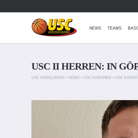
NEWS
TEAMS
BAS
USC II HERREN: IN 
USC HEIDELBERG
>
NEWS
>
USC II HERREN
>
USC II HER