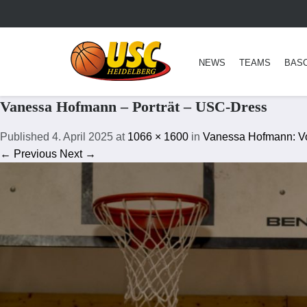
NEWS
TEAMS
BAS
Vanessa Hofmann – Porträt – USC-Dress
Published
4. April 2025
at
1066 × 1600
in
Vanessa Hofmann: Vo
← Previous
Next →