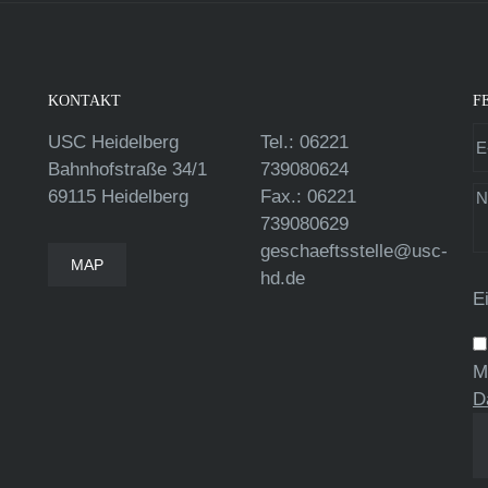
KONTAKT
F
USC Heidelberg
Tel.: 06221
Bahnhofstraße 34/1
739080624
69115 Heidelberg
Fax.: 06221
739080629
geschaeftsstelle@usc-
MAP
hd.de
E
M
D