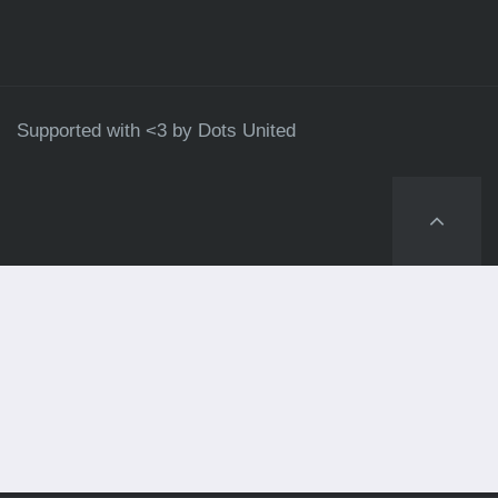
Supported with <3 by
Dots United