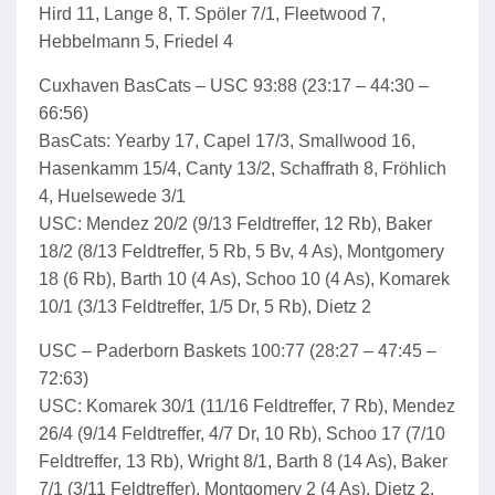
Hird 11, Lange 8, T. Spöler 7/1, Fleetwood 7,
Hebbelmann 5, Friedel 4
Cuxhaven BasCats – USC 93:88 (23:17 – 44:30 –
66:56)
BasCats: Yearby 17, Capel 17/3, Smallwood 16,
Hasenkamm 15/4, Canty 13/2, Schaffrath 8, Fröhlich
4, Huelsewede 3/1
USC: Mendez 20/2 (9/13 Feldtreffer, 12 Rb), Baker
18/2 (8/13 Feldtreffer, 5 Rb, 5 Bv, 4 As), Montgomery
18 (6 Rb), Barth 10 (4 As), Schoo 10 (4 As), Komarek
10/1 (3/13 Feldtreffer, 1/5 Dr, 5 Rb), Dietz 2
USC – Paderborn Baskets 100:77 (28:27 – 47:45 –
72:63)
USC: Komarek 30/1 (11/16 Feldtreffer, 7 Rb), Mendez
26/4 (9/14 Feldtreffer, 4/7 Dr, 10 Rb), Schoo 17 (7/10
Feldtreffer, 13 Rb), Wright 8/1, Barth 8 (14 As), Baker
7/1 (3/11 Feldtreffer), Montgomery 2 (4 As), Dietz 2,