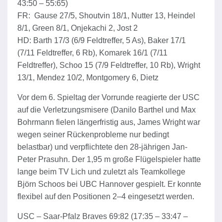
43:50 – 55:65)
FR: Gause 27/5, Shoutvin 18/1, Nutter 13, Heindel
8/1, Green 8/1, Onjekachi 2, Jost 2
HD: Barth 17/3 (6/9 Feldtreffer, 5 As), Baker 17/1
(7/11 Feldtreffer, 6 Rb), Komarek 16/1 (7/11
Feldtreffer), Schoo 15 (7/9 Feldtreffer, 10 Rb), Wright
13/1, Mendez 10/2, Montgomery 6, Dietz
Vor dem 6. Spieltag der Vorrunde reagierte der USC
auf die Verletzungsmisere (Danilo Barthel und Max
Bohrmann fielen längerfristig aus, James Wright war
wegen seiner Rückenprobleme nur bedingt
belastbar) und verpflichtete den 28-jährigen Jan-
Peter Prasuhn. Der 1,95 m große Flügelspieler hatte
lange beim TV Lich und zuletzt als Teamkollege
Björn Schoos bei UBC Hannover gespielt. Er konnte
flexibel auf den Positionen 2–4 eingesetzt werden.
USC – Saar-Pfalz Braves 69:82 (17:35 – 33:47 –