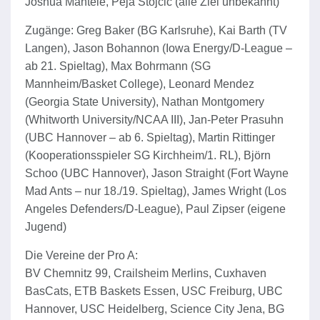
Joshua Mäntele, Peja Stojcic (alle Ziel unbekannt)
Zugänge: Greg Baker (BG Karlsruhe), Kai Barth (TV
Langen), Jason Bohannon (Iowa Energy/D-League –
ab 21. Spieltag), Max Bohrmann (SG
Mannheim/Basket College), Leonard Mendez
(Georgia State University), Nathan Montgomery
(Whitworth University/NCAA III), Jan-Peter Prasuhn
(UBC Hannover – ab 6. Spieltag), Martin Rittinger
(Kooperationsspieler SG Kirchheim/1. RL), Björn
Schoo (UBC Hannover), Jason Straight (Fort Wayne
Mad Ants – nur 18./19. Spieltag), James Wright (Los
Angeles Defenders/D-League), Paul Zipser (eigene
Jugend)
Die Vereine der Pro A:
BV Chemnitz 99, Crailsheim Merlins, Cuxhaven
BasCats, ETB Baskets Essen, USC Freiburg, UBC
Hannover, USC Heidelberg, Science City Jena, BG